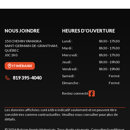
NOUS JOINDRE
HEURES D'OUVERTURE
150 CHEMIN YAMASKA
Lundi
:
8h30 - 17h30
SAINT-GERMAIN-DE-GRANTHAM
,
Mardi
:
8h30 - 17h30
QUÉBEC
J0C 1K0
Mercredi
:
8h30 - 17h30
Jeudi
:
8h30 - 19h00
ITINÉRAIRE
Vendredi
:
8h30 - 19h00
Samedi
:
Fermé
819 395-4040
Dimanche
:
Fermé
Restez connecté
Les données affichées sont à titre indicatif seulement et ne peuvent être
considérées comme contractuelles. Veuillez nous consulter pour plus de
détails.
© 2026 Pulsion Sports Motorisés. Tous droits réservés. Consultez la
politique