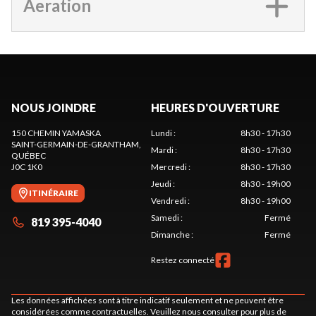
Aeration
NOUS JOINDRE
HEURES D'OUVERTURE
150 CHEMIN YAMASKA
Lundi
:
8h30 - 17h30
SAINT-GERMAIN-DE-GRANTHAM
,
Mardi
:
8h30 - 17h30
QUÉBEC
J0C 1K0
Mercredi
:
8h30 - 17h30
Jeudi
:
8h30 - 19h00
ITINÉRAIRE
Vendredi
:
8h30 - 19h00
Samedi
:
Fermé
819 395-4040
Dimanche
:
Fermé
Restez connecté
Les données affichées sont à titre indicatif seulement et ne peuvent être
considérées comme contractuelles. Veuillez nous consulter pour plus de