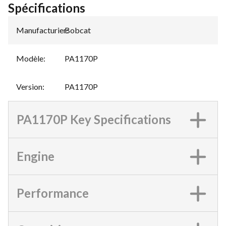
Spécifications
Manufacturier
Bobcat
:
Modèle
:
PA1170P
Version
:
PA1170P
PA1170P Key Specifications
Engine
Performance