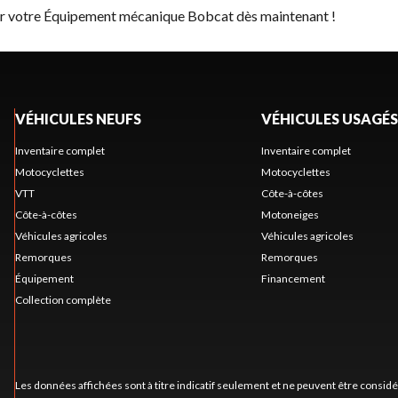
ver votre Équipement mécanique Bobcat dès maintenant !
VÉHICULES NEUFS
VÉHICULES USAGÉS
Inventaire complet
Inventaire complet
Motocyclettes
Motocyclettes
VTT
Côte-à-côtes
Côte-à-côtes
Motoneiges
Véhicules agricoles
Véhicules agricoles
Remorques
Remorques
Équipement
Financement
Collection complète
Les données affichées sont à titre indicatif seulement et ne peuvent être consid