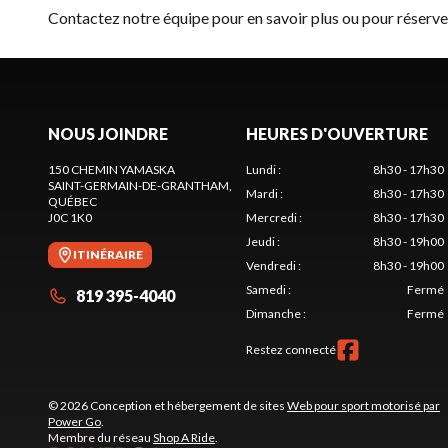
Contactez notre équipe
pour en savoir plus ou pour réser
NOUS JOINDRE
HEURES D'OUVERTURE
150 CHEMIN YAMASKA
Lundi
:
8h30 - 17h30
SAINT-GERMAIN-DE-GRANTHAM
,
Mardi
:
8h30 - 17h30
QUÉBEC
J0C 1K0
Mercredi
:
8h30 - 17h30
Jeudi
:
8h30 - 19h00
ITINÉRAIRE
Vendredi
:
8h30 - 19h00
Samedi
:
Fermé
819 395-4040
Dimanche
:
Fermé
Restez connecté
© 2026 Conception et hébergement de sites
Web pour sport motorisé par
Power Go
.
Membre du réseau
Shop A Ride
.