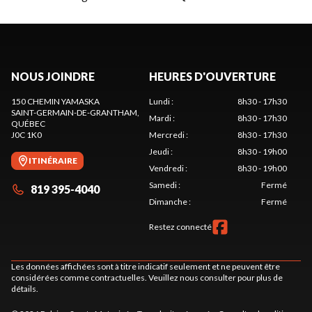
NOUS JOINDRE
HEURES D'OUVERTURE
150 CHEMIN YAMASKA
Lundi
:
8h30 - 17h30
SAINT-GERMAIN-DE-GRANTHAM
,
Mardi
:
8h30 - 17h30
QUÉBEC
J0C 1K0
Mercredi
:
8h30 - 17h30
Jeudi
:
8h30 - 19h00
ITINÉRAIRE
Vendredi
:
8h30 - 19h00
Samedi
:
Fermé
819 395-4040
Dimanche
:
Fermé
Restez connecté
Les données affichées sont à titre indicatif seulement et ne peuvent être
considérées comme contractuelles. Veuillez nous consulter pour plus de
détails.