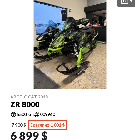
5
ARCTIC CAT 2018
ZR 8000
5500 km
009960
7 900 $
Épargnez 1 001 $
6 899 $