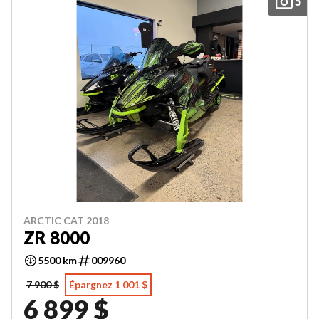
5
ARCTIC CAT 2018
ZR 8000
5500 km
009960
7 900 $
Épargnez 1 001 $
6 899 $