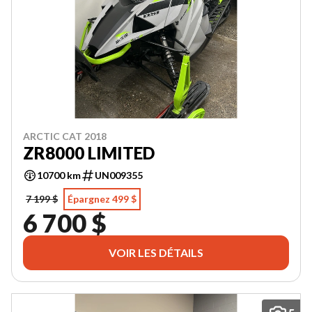
ARCTIC CAT 2018
ZR8000 LIMITED
10700 km
UN009355
7 199 $
Épargnez 499 $
6 700 $
VOIR LES DÉTAILS