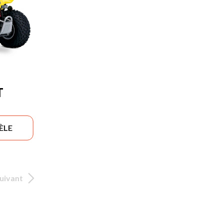
T
ÈLE
uivant