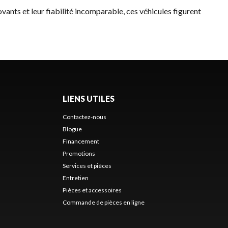
ovants et leur fiabilité incomparable, ces véhicules figurent
LIENS UTILES
Contactez-nous
Blogue
Financement
Promotions
Services et pièces
Entretien
Pièces et accessoires
Commande de pièces en ligne