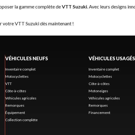
proposer la gamme complète de
VTT Suzuki
. Avec leurs designs inn
er votre VTT Suzuki dès maintenant !
VÉHICULES NEUFS
VÉHICULES USAGÉS
Inventaire complet
Inventaire complet
Motocyclettes
Motocyclettes
VTT
Côte-à-côtes
Côte-à-côtes
Motoneiges
Véhicules agricoles
Véhicules agricoles
Remorques
Remorques
Équipement
Financement
Collection complète