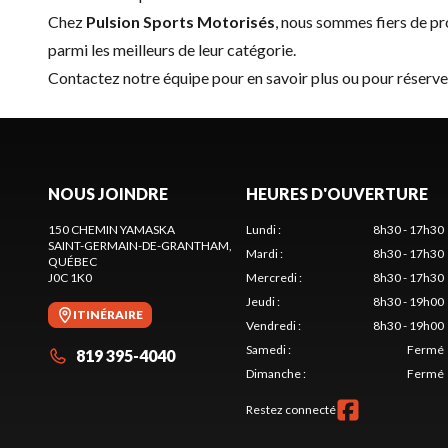
Chez
Pulsion Sports Motorisés
, nous sommes fiers de 
parmi les meilleurs de leur catégorie.
Contactez notre équipe
pour en savoir plus ou pour réserv
NOUS JOINDRE
HEURES D'OUVERTURE
150 CHEMIN YAMASKA
Lundi
:
8h30 - 17h30
SAINT-GERMAIN-DE-GRANTHAM
,
Mardi
:
8h30 - 17h30
QUÉBEC
J0C 1K0
Mercredi
:
8h30 - 17h30
Jeudi
:
8h30 - 19h00
ITINÉRAIRE
Vendredi
:
8h30 - 19h00
Samedi
:
Fermé
819 395-4040
Dimanche
:
Fermé
Restez connecté