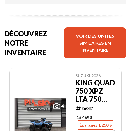
DÉCOUVREZ
VOIR DES UNITÉS
NOTRE
SIMILAIRES EN
INVENTAIRE
INVENTAIRE
SUZUKI 2026
KING QUAD
750 XPZ
LTA 750
XPZ
4
26087
15 469 $
Épargnez 1 250 $