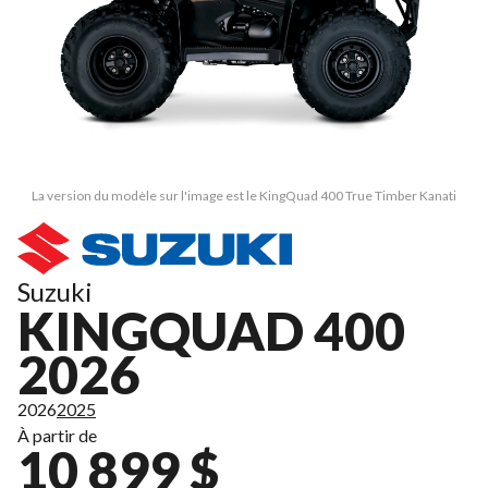
La version du modèle sur l'image est le KingQuad 400 True Timber Kanati
Suzuki
KINGQUAD 400
2026
2026
2025
À partir de
10 899 $