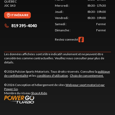
QUÉBEC
J0C 1K0
Mercredi
:
8h30 - 17h30
Jeudi
:
8h30 - 19h00
ITINÉRAIRE
Vendredi
:
8h30 - 19h00
Samedi
:
Fermé
819 395-4040
Dimanche
:
Fermé
Restez connecté
Les données affichées sont à titre indicatif seulement et ne peuvent être
considérées comme contractuelles. Veuillez nous consulter pour plus de
détails.
© 2026 Pulsion Sports Motorisés. Tous droits réservés. Consultez la
politique
de confidentialité
et les
conditions d'utilisation
.
Choix de consentement.
© 2026 Conception et hébergement de sites
Web pour sport motorisé par
Power Go
.
Membre du réseau
Shop A Ride
.