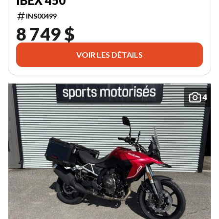
IBEX 450
INS00499
8 749 $
VOIR LES DÉTAILS
4