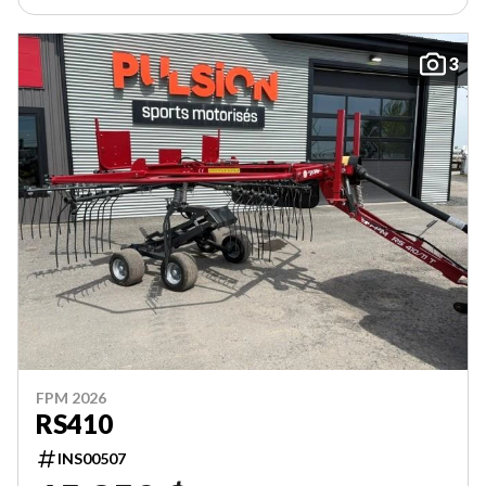
3
FPM 2026
RS410
INS00507