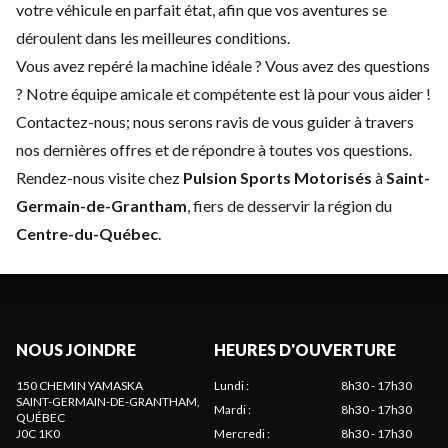
votre véhicule en parfait état, afin que vos aventures se
déroulent dans les meilleures conditions.
Vous avez repéré la machine idéale ? Vous avez des questions
? Notre équipe amicale et compétente est là pour vous aider !
Contactez-nous
; nous serons ravis de vous guider à travers
nos dernières offres et de répondre à toutes vos questions.
Rendez-nous visite chez
Pulsion Sports Motorisés
à
Saint-
Germain-de-Grantham
, fiers de desservir la région du
Centre-du-Québec
.
NOUS JOINDRE
HEURES D'OUVERTURE
150 CHEMIN YAMASKA
Lundi
:
8h30 - 17h30
SAINT-GERMAIN-DE-GRANTHAM
,
Mardi
:
8h30 - 17h30
QUÉBEC
J0C 1K0
Mercredi
:
8h30 - 17h30