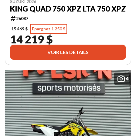
SUZUKI 2026
KING QUAD 750 XPZ LTA 750 XPZ
26087
15 469 $
Épargnez 1 250 $
14 219 $
VOIR LES DÉTAILS
4