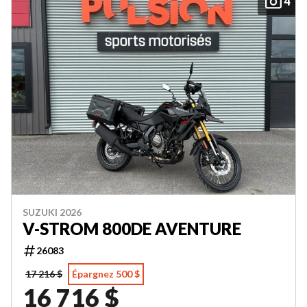
4
SUZUKI 2026
V-STROM 800DE AVENTURE
26083
17 216 $
Épargnez 500 $
16 716 $