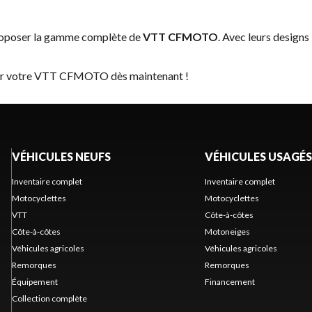
proposer la gamme complète de
VTT CFMOTO
. Avec leurs designs
rver votre VTT CFMOTO dès maintenant !
VÉHICULES NEUFS
VÉHICULES USAGÉS
Inventaire complet
Inventaire complet
Motocyclettes
Motocyclettes
VTT
Côte-à-côtes
Côte-à-côtes
Motoneiges
Véhicules agricoles
Véhicules agricoles
Remorques
Remorques
Équipement
Financement
Collection complète