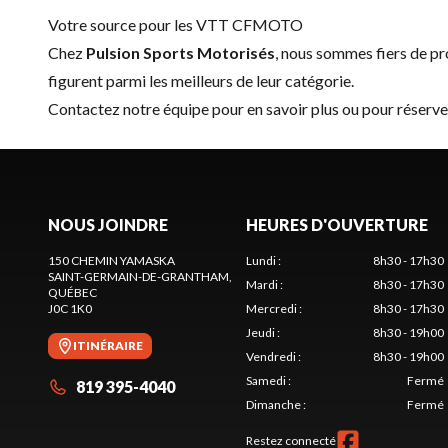
Votre source pour les VTT CFMOTO
Chez
Pulsion Sports Motorisés
, nous sommes fiers de 
figurent parmi les meilleurs de leur catégorie.
Contactez notre équipe
pour en savoir plus ou pour rése
NOUS JOINDRE
HEURES D'OUVERTURE
150 CHEMIN YAMASKA
Lundi
:
8h30 - 17h30
SAINT-GERMAIN-DE-GRANTHAM
,
Mardi
:
8h30 - 17h30
QUÉBEC
J0C 1K0
Mercredi
:
8h30 - 17h30
Jeudi
:
8h30 - 19h00
ITINÉRAIRE
Vendredi
:
8h30 - 19h00
Samedi
:
Fermé
819 395-4040
Dimanche
:
Fermé
Restez connecté