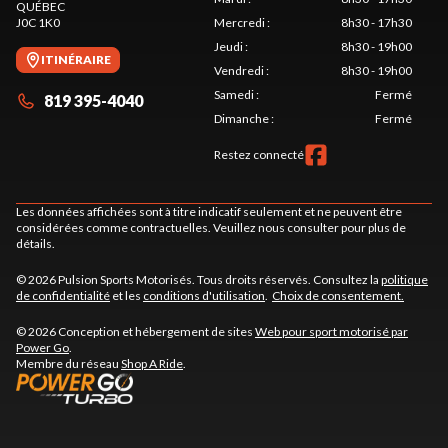
QUÉBEC
J0C 1K0
Mercredi
:
8h30 - 17h30
Jeudi
:
8h30 - 19h00
ITINÉRAIRE
Vendredi
:
8h30 - 19h00
Samedi
:
Fermé
819 395-4040
Dimanche
:
Fermé
Restez connecté
Les données affichées sont à titre indicatif seulement et ne peuvent être
considérées comme contractuelles. Veuillez nous consulter pour plus de
détails.
© 2026 Pulsion Sports Motorisés. Tous droits réservés. Consultez la
politique
de confidentialité
et les
conditions d'utilisation
.
Choix de consentement.
© 2026 Conception et hébergement de sites
Web pour sport motorisé par
Power Go
.
Membre du réseau
Shop A Ride
.