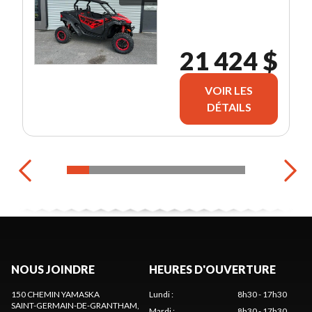
21 424 $
VOIR LES
DÉTAILS
NOUS JOINDRE
HEURES D'OUVERTURE
150 CHEMIN YAMASKA
Lundi
:
8h30 - 17h30
SAINT-GERMAIN-DE-GRANTHAM
,
Mardi
:
8h30 - 17h30