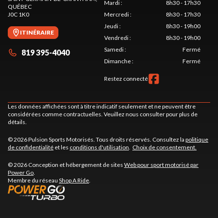
Mardi
:
8h30 - 17h30
QUÉBEC
J0C 1K0
Mercredi
:
8h30 - 17h30
Jeudi
:
8h30 - 19h00
ITINÉRAIRE
Vendredi
:
8h30 - 19h00
Samedi
:
Fermé
819 395-4040
Dimanche
:
Fermé
Restez connecté
Les données affichées sont à titre indicatif seulement et ne peuvent être
considérées comme contractuelles. Veuillez nous consulter pour plus de
détails.
© 2026 Pulsion Sports Motorisés. Tous droits réservés. Consultez la
politique
de confidentialité
et les
conditions d'utilisation
.
Choix de consentement.
© 2026 Conception et hébergement de sites
Web pour sport motorisé par
Power Go
.
Membre du réseau
Shop A Ride
.