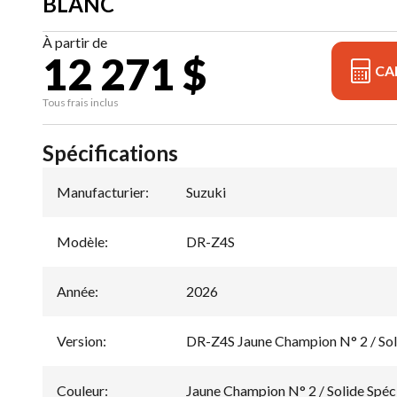
BLANC
À partir de
12 271 $
CA
Tous frais inclus
Spécifications
Manufacturier
:
Suzuki
Modèle
:
DR-Z4S
Année
:
2026
Version
:
DR-Z4S Jaune Champion N° 2 / Soli
Couleur
:
Jaune Champion N° 2 / Solide Spéc