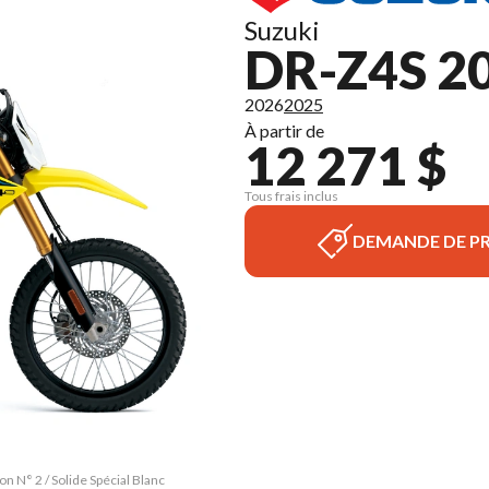
Suzuki
DR-Z4S 2
2026
2025
À partir de
12 271 $
Tous frais inclus
DEMANDE DE PR
n N° 2 / Solide Spécial Blanc