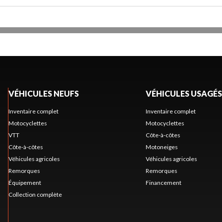
VÉHICULES NEUFS
VÉHICULES USAGÉS
Inventaire complet
Inventaire complet
Motocyclettes
Motocyclettes
VTT
Côte-à-côtes
Côte-à-côtes
Motoneiges
Véhicules agricoles
Véhicules agricoles
Remorques
Remorques
Équipement
Financement
Collection complète