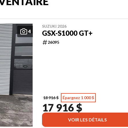
VENTAIRE
SUZUKI 2026
4
GSX-S1000 GT+
26095
18 916 $
Épargnez 1 000 $
17 916 $
VOIR LES DÉTAILS