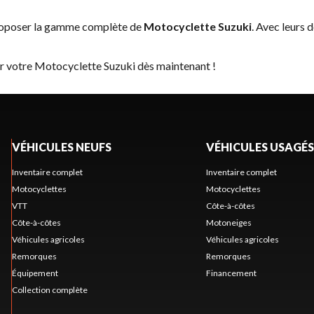
proposer la gamme complète de
Motocyclette Suzuki
. Avec leurs 
er votre Motocyclette Suzuki dès maintenant !
VÉHICULES NEUFS
VÉHICULES USAGÉS
Inventaire complet
Inventaire complet
Motocyclettes
Motocyclettes
VTT
Côte-à-côtes
Côte-à-côtes
Motoneiges
Véhicules agricoles
Véhicules agricoles
Remorques
Remorques
Équipement
Financement
Collection complète