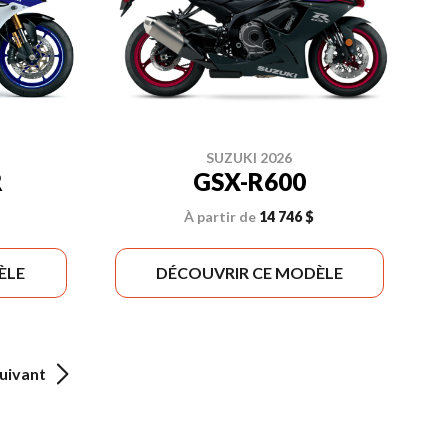
SUZUKI 2026
R
GSX-R600
À partir de
14 746 $
ÈLE
DÉCOUVRIR CE MODÈLE
uivant