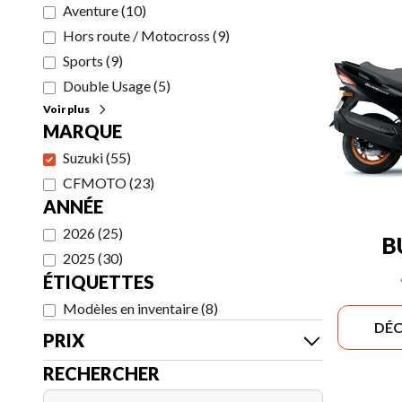
Aventure
(
10
)
Hors route / Motocross
(
9
)
Sports
(
9
)
Double Usage
(
5
)
Voir plus
MARQUE
Suzuki
(
55
)
CFMOTO
(
23
)
ANNÉE
2026
(
25
)
B
2025
(
30
)
ÉTIQUETTES
Modèles en inventaire
(
8
)
DÉC
PRIX
RECHERCHER