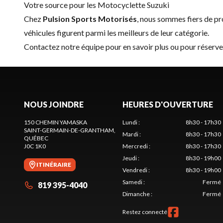
Votre source pour les Motocyclette Suzuki
Chez
Pulsion Sports Motorisés
, nous sommes fiers de 
véhicules figurent parmi les meilleurs de leur catégorie.
Contactez notre équipe
pour en savoir plus ou pour réserv
NOUS JOINDRE
HEURES D'OUVERTURE
150 CHEMIN YAMASKA
Lundi
:
8h30 - 17h30
SAINT-GERMAIN-DE-GRANTHAM
,
Mardi
:
8h30 - 17h30
QUÉBEC
J0C 1K0
Mercredi
:
8h30 - 17h30
Jeudi
:
8h30 - 19h00
ITINÉRAIRE
Vendredi
:
8h30 - 19h00
Samedi
:
Fermé
819 395-4040
Dimanche
:
Fermé
Restez connecté