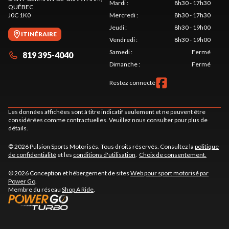
Mardi
:
8h30 - 17h30
QUÉBEC
J0C 1K0
Mercredi
:
8h30 - 17h30
Jeudi
:
8h30 - 19h00
ITINÉRAIRE
Vendredi
:
8h30 - 19h00
Samedi
:
Fermé
819 395-4040
Dimanche
:
Fermé
Restez connecté
Les données affichées sont à titre indicatif seulement et ne peuvent être
considérées comme contractuelles. Veuillez nous consulter pour plus de
détails.
© 2026 Pulsion Sports Motorisés. Tous droits réservés. Consultez la
politique
de confidentialité
et les
conditions d'utilisation
.
Choix de consentement.
© 2026 Conception et hébergement de sites
Web pour sport motorisé par
Power Go
.
Membre du réseau
Shop A Ride
.