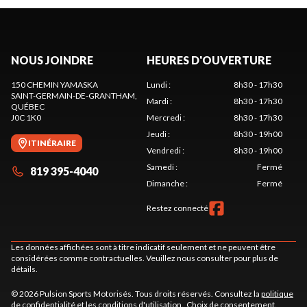
NOUS JOINDRE
HEURES D'OUVERTURE
150 CHEMIN YAMASKA
Lundi
:
8h30 - 17h30
SAINT-GERMAIN-DE-GRANTHAM
,
Mardi
:
8h30 - 17h30
QUÉBEC
J0C 1K0
Mercredi
:
8h30 - 17h30
Jeudi
:
8h30 - 19h00
ITINÉRAIRE
Vendredi
:
8h30 - 19h00
Samedi
:
Fermé
819 395-4040
Dimanche
:
Fermé
Restez connecté
Les données affichées sont à titre indicatif seulement et ne peuvent être
considérées comme contractuelles. Veuillez nous consulter pour plus de
détails.
© 2026 Pulsion Sports Motorisés. Tous droits réservés. Consultez la
politique
de confidentialité
et les
conditions d'utilisation
.
Choix de consentement.