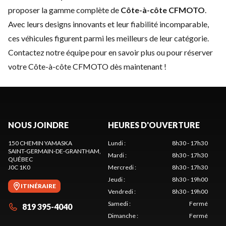
proposer la gamme complète de
Côte-à-côte CFMOTO
.
Avec leurs designs innovants et leur fiabilité incomparable,
ces véhicules figurent parmi les meilleurs de leur catégorie.
Contactez notre équipe
pour en savoir plus ou pour réserver
votre Côte-à-côte CFMOTO dès maintenant !
NOUS JOINDRE
HEURES D'OUVERTURE
150 CHEMIN YAMASKA
Lundi
:
8h30 - 17h30
SAINT-GERMAIN-DE-GRANTHAM
,
Mardi
:
8h30 - 17h30
QUÉBEC
J0C 1K0
Mercredi
:
8h30 - 17h30
Jeudi
:
8h30 - 19h00
ITINÉRAIRE
Vendredi
:
8h30 - 19h00
Samedi
:
Fermé
819 395-4040
Dimanche
:
Fermé