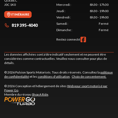
QUÉBEC
J0C 1K0
Mercredi
:
8h30 - 17h30
Jeudi
:
8h30 - 19h00
ITINÉRAIRE
Vendredi
:
8h30 - 19h00
Samedi
:
Fermé
819 395-4040
Dimanche
:
Fermé
Restez connecté
Les données affichées sont à titre indicatif seulement et ne peuvent être
considérées comme contractuelles. Veuillez nous consulter pour plus de
détails.
© 2026 Pulsion Sports Motorisés. Tous droits réservés. Consultez la
politique
de confidentialité
et les
conditions d'utilisation
.
Choix de consentement.
© 2026 Conception et hébergement de sites
Web pour sport motorisé par
Power Go
.
Membre du réseau
Shop A Ride
.