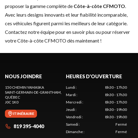
proposer la gamme complète de
Côte-à-côte CFMOTO
.
Avec leurs designs innovants et leur fiabilité incomparable,
ces véhicules figurent parmi les meilleurs de leur catégorie.
Contactez notre équipe
pour en savoir plus ou pour réserver
votre Côte-à-côte CFMOTO dès maintenant !
NOUS JOINDRE
HEURES D'OUVERTURE
150 CHEMIN YAMASKA
Lundi
:
8h30 - 17h30
SAINT-GERMAIN-DE-GRANTHAM
,
Mardi
:
8h30 - 17h30
QUÉBEC
J0C 1K0
Mercredi
:
8h30 - 17h30
Jeudi
:
8h30 - 19h00
ITINÉRAIRE
Vendredi
:
8h30 - 19h00
Samedi
:
Fermé
819 395-4040
Dimanche
:
Fermé