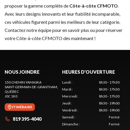
proposer la gamme complète de
Côte-à-côte CFMOTO
.
Avec leurs designs innovants et leur fiabilité incomparable,
ces véhicules figurent parmi les meilleurs de leur catégorie.
Contactez notre équipe
pour en savoir plus ou pour réserver
votre Côte-à-côte CFMOTO dès maintenant !
NOUS JOINDRE
HEURES D'OUVERTURE
150 CHEMIN YAMASKA
Lundi
:
8h30 - 17h30
SAINT-GERMAIN-DE-GRANTHAM
,
Mardi
:
8h30 - 17h30
QUÉBEC
J0C 1K0
Mercredi
:
8h30 - 17h30
Jeudi
:
8h30 - 19h00
ITINÉRAIRE
Vendredi
:
8h30 - 19h00
Samedi
:
Fermé
819 395-4040
Dimanche
:
Fermé