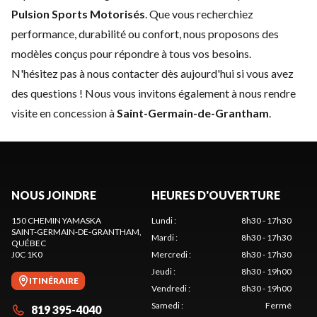
Pulsion Sports Motorisés
. Que vous recherchiez
performance, durabilité ou confort, nous proposons des
modèles conçus pour répondre à tous vos besoins.
N'hésitez pas à
nous contacter
dès aujourd'hui si vous avez
des questions ! Nous vous invitons également à nous rendre
visite en concession à
Saint-Germain-de-Grantham
.
NOUS JOINDRE
HEURES D'OUVERTURE
150 CHEMIN YAMASKA
Lundi
:
8h30 - 17h30
SAINT-GERMAIN-DE-GRANTHAM
,
Mardi
:
8h30 - 17h30
QUÉBEC
J0C 1K0
Mercredi
:
8h30 - 17h30
Jeudi
:
8h30 - 19h00
ITINÉRAIRE
Vendredi
:
8h30 - 19h00
Samedi
:
Fermé
819 395-4040