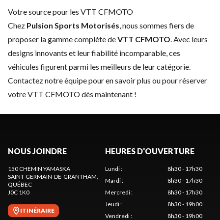
Votre source pour les VTT CFMOTO
Chez
Pulsion Sports Motorisés
, nous sommes fiers de
proposer la gamme complète de
VTT CFMOTO
. Avec leurs
designs innovants et leur fiabilité incomparable, ces
véhicules figurent parmi les meilleurs de leur catégorie.
Contactez notre équipe
pour en savoir plus ou pour réserver
votre VTT CFMOTO dès maintenant !
NOUS JOINDRE
HEURES D'OUVERTURE
150 CHEMIN YAMASKA
Lundi
:
8h30 - 17h30
SAINT-GERMAIN-DE-GRANTHAM
,
Mardi
:
8h30 - 17h30
QUÉBEC
J0C 1K0
Mercredi
:
8h30 - 17h30
Jeudi
:
8h30 - 19h00
ITINÉRAIRE
Vendredi
:
8h30 - 19h00