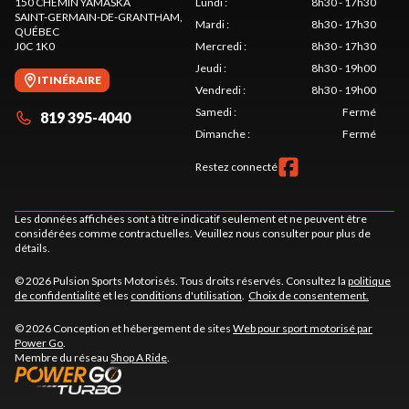
150 CHEMIN YAMASKA
Lundi
:
8h30 - 17h30
SAINT-GERMAIN-DE-GRANTHAM
,
Mardi
:
8h30 - 17h30
QUÉBEC
J0C 1K0
Mercredi
:
8h30 - 17h30
Jeudi
:
8h30 - 19h00
ITINÉRAIRE
Vendredi
:
8h30 - 19h00
Samedi
:
Fermé
819 395-4040
Dimanche
:
Fermé
Restez connecté
Les données affichées sont à titre indicatif seulement et ne peuvent être
considérées comme contractuelles. Veuillez nous consulter pour plus de
détails.
© 2026 Pulsion Sports Motorisés. Tous droits réservés. Consultez la
politique
de confidentialité
et les
conditions d'utilisation
.
Choix de consentement.
© 2026 Conception et hébergement de sites
Web pour sport motorisé par
Power Go
.
Membre du réseau
Shop A Ride
.