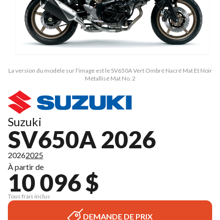
La version du modèle sur l'image est le SV650A Vert Ombré Nacré Mat Et Noir
Métallisé Mat No. 2
Suzuki
SV650A 2026
2026
2025
À partir de
10 096 $
Tous frais inclus
DEMANDE DE PRIX