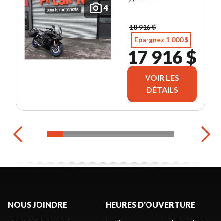
4
18 916 $
Épargnez 1 000 $
17 916 $
VOIR LES
DÉTAILS
NOUS JOINDRE
HEURES D'OUVERTURE