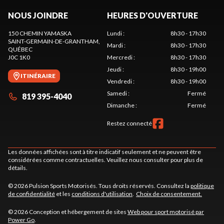
NOUS JOINDRE
HEURES D'OUVERTURE
150 CHEMIN YAMASKA
Lundi
:
8h30 - 17h30
SAINT-GERMAIN-DE-GRANTHAM
,
Mardi
:
8h30 - 17h30
QUÉBEC
J0C 1K0
Mercredi
:
8h30 - 17h30
Jeudi
:
8h30 - 19h00
ITINÉRAIRE
Vendredi
:
8h30 - 19h00
Samedi
:
Fermé
819 395-4040
Dimanche
:
Fermé
Restez connecté
Les données affichées sont à titre indicatif seulement et ne peuvent être
considérées comme contractuelles. Veuillez nous consulter pour plus de
détails.
© 2026 Pulsion Sports Motorisés. Tous droits réservés. Consultez la
politique
de confidentialité
et les
conditions d'utilisation
.
Choix de consentement.
© 2026 Conception et hébergement de sites
Web pour sport motorisé par
Power Go
.