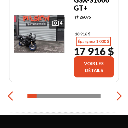
GT+
26095
4
18 916 $
Épargnez 1 000 $
17 916 $
VOIR LES
DÉTAILS