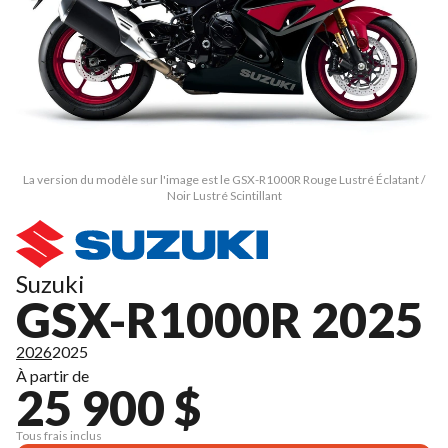
La version du modèle sur l'image est le GSX-R1000R Rouge Lustré Éclatant /
Noir Lustré Scintillant
Suzuki
GSX-R1000R 2025
2026
2025
À partir de
25 900 $
Tous frais inclus