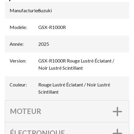
Manufacturier
Suzuki
:
Modèle
:
GSX-R1000R
Année
:
2025
Version
:
GSX-R1000R Rouge Lustré Éclatant /
Noir Lustré Scintillant
Couleur
:
Rouge Lustré Éclatant / Noir Lustré
Scintillant
MOTEUR
ÉLECTRONIQUE