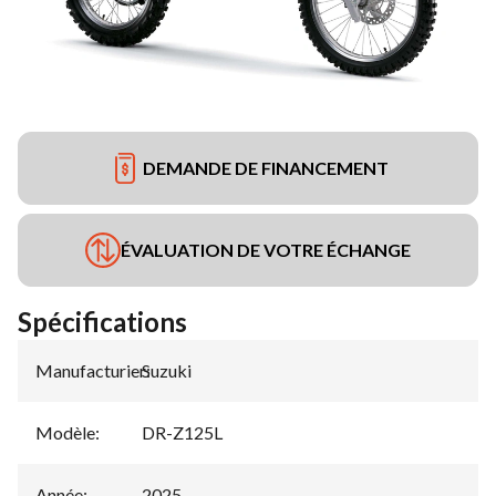
DEMANDE DE FINANCEMENT
ÉVALUATION DE VOTRE ÉCHANGE
Spécifications
Manufacturier
Suzuki
:
Modèle
:
DR-Z125L
Année
:
2025