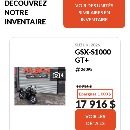
DÉCOUVREZ
VOIR DES UNITÉS
NOTRE
SIMILAIRES EN
INVENTAIRE
INVENTAIRE
SUZUKI 2026
GSX-S1000
GT+
26095
4
18 916 $
Épargnez 1 000 $
17 916 $
VOIR LES
DÉTAILS