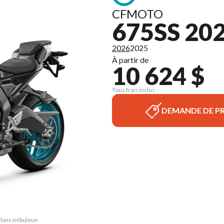
CFMOTO
675SS 20
2026
2025
À partir de
10 624 $
Tous frais inclus
DEMANDE DE PR
Blanc nébuleux