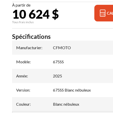
À partir de
10 624 $
CA
Tous frais inclus
Spécifications
Manufacturier
:
CFMOTO
Modèle
:
675SS
Année
:
2025
Version
:
675SS Blanc nébuleux
Couleur
:
Blanc nébuleux