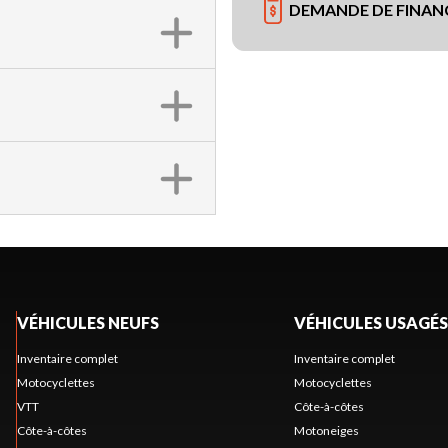
DEMANDE DE FINA
VÉHICULES NEUFS
VÉHICULES USAGÉS
Inventaire complet
Inventaire complet
Motocyclettes
Motocyclettes
VTT
Côte-à-côtes
Côte-à-côtes
Motoneiges