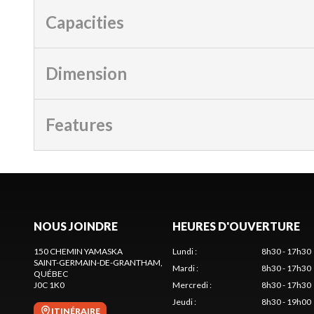
Capacities
Dimension
Features
NOUS JOINDRE
HEURES D'OUVERTURE
150 CHEMIN YAMASKA
Lundi
:
8h30 - 17h30
SAINT-GERMAIN-DE-GRANTHAM
,
Mardi
:
8h30 - 17h30
QUÉBEC
J0C 1K0
Mercredi
:
8h30 - 17h30
Jeudi
:
8h30 - 19h00
ITINÉRAIRE