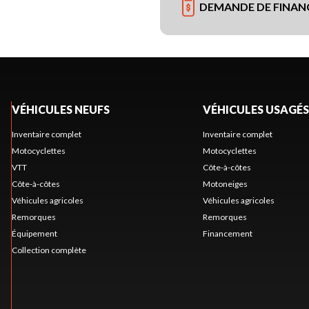
DEMANDE DE FINA
VÉHICULES NEUFS
VÉHICULES USAGÉS
Inventaire complet
Inventaire complet
Motocyclettes
Motocyclettes
VTT
Côte-à-côtes
Côte-à-côtes
Motoneiges
Véhicules agricoles
Véhicules agricoles
Remorques
Remorques
Équipement
Financement
Collection complète