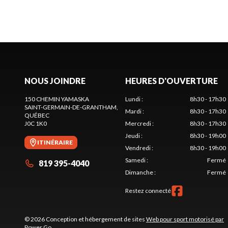
NOUS JOINDRE
HEURES D'OUVERTURE
150 CHEMIN YAMASKA
Lundi
:
8h30 - 17h30
SAINT-GERMAIN-DE-GRANTHAM
,
Mardi
:
8h30 - 17h30
QUÉBEC
J0C 1K0
Mercredi
:
8h30 - 17h30
Jeudi
:
8h30 - 19h00
ITINÉRAIRE
Vendredi
:
8h30 - 19h00
Samedi
:
Fermé
819 395-4040
Dimanche
:
Fermé
Restez connecté
© 2026 Conception et hébergement de sites
Web pour sport motorisé par
Power Go
.