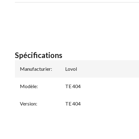
Spécifications
Manufacturier
:
Lovol
Modèle
:
TE 404
Version
:
TE 404