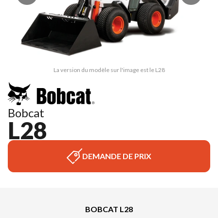
La version du modèle sur l'image est le L28
Bobcat
L28
DEMANDE DE PRIX
BOBCAT L28