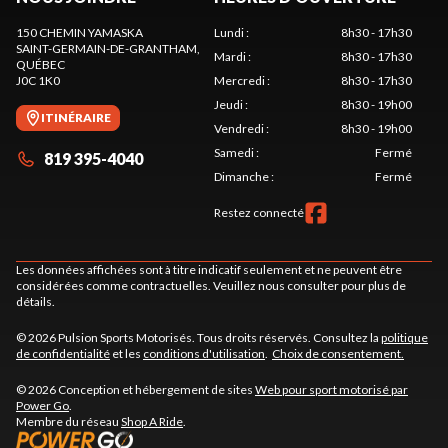
150 CHEMIN YAMASKA
Lundi
:
8h30 - 17h30
SAINT-GERMAIN-DE-GRANTHAM
,
Mardi
:
8h30 - 17h30
QUÉBEC
J0C 1K0
Mercredi
:
8h30 - 17h30
Jeudi
:
8h30 - 19h00
ITINÉRAIRE
Vendredi
:
8h30 - 19h00
Samedi
:
Fermé
819 395-4040
Dimanche
:
Fermé
Restez connecté
Les données affichées sont à titre indicatif seulement et ne peuvent être
considérées comme contractuelles. Veuillez nous consulter pour plus de
détails.
© 2026 Pulsion Sports Motorisés. Tous droits réservés. Consultez la
politique
de confidentialité
et les
conditions d'utilisation
.
Choix de consentement.
© 2026 Conception et hébergement de sites
Web pour sport motorisé par
Power Go
.
Membre du réseau
Shop A Ride
.