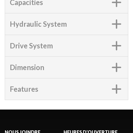
Capacities
Hydraulic System
Drive System
Dimension
Features
NOUS JOINDRE
HEURES D'OUVERTURE