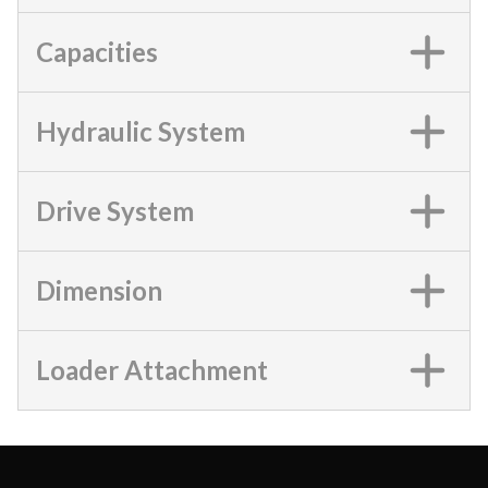
Capacities
Hydraulic System
Drive System
Dimension
Loader Attachment