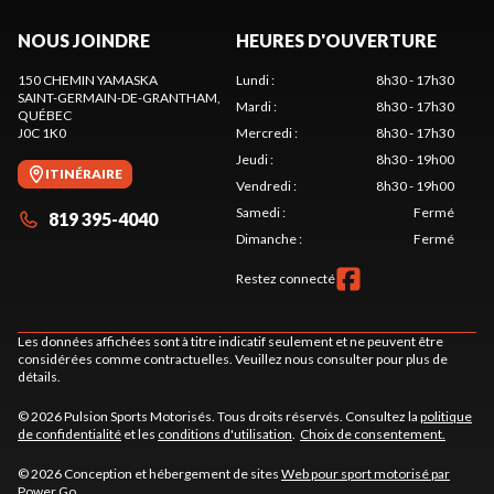
NOUS JOINDRE
HEURES D'OUVERTURE
150 CHEMIN YAMASKA
Lundi
:
8h30 - 17h30
SAINT-GERMAIN-DE-GRANTHAM
,
Mardi
:
8h30 - 17h30
QUÉBEC
J0C 1K0
Mercredi
:
8h30 - 17h30
Jeudi
:
8h30 - 19h00
ITINÉRAIRE
Vendredi
:
8h30 - 19h00
Samedi
:
Fermé
819 395-4040
Dimanche
:
Fermé
Restez connecté
Les données affichées sont à titre indicatif seulement et ne peuvent être
considérées comme contractuelles. Veuillez nous consulter pour plus de
détails.
© 2026 Pulsion Sports Motorisés. Tous droits réservés. Consultez la
politique
de confidentialité
et les
conditions d'utilisation
.
Choix de consentement.
© 2026 Conception et hébergement de sites
Web pour sport motorisé par
Power Go
.