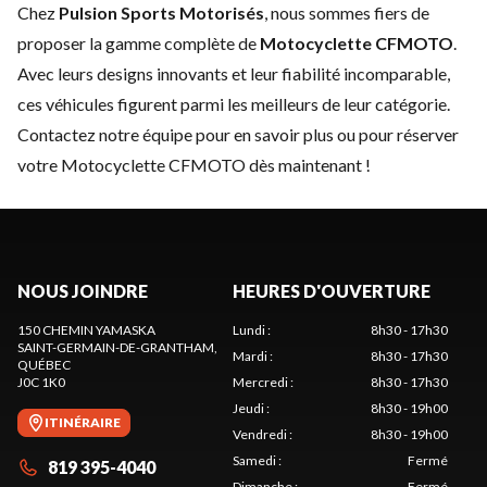
Chez
Pulsion Sports Motorisés
, nous sommes fiers de
proposer la gamme complète de
Motocyclette CFMOTO
.
Avec leurs designs innovants et leur fiabilité incomparable,
ces véhicules figurent parmi les meilleurs de leur catégorie.
Contactez notre équipe
pour en savoir plus ou pour réserver
votre Motocyclette CFMOTO dès maintenant !
NOUS JOINDRE
HEURES D'OUVERTURE
150 CHEMIN YAMASKA
Lundi
:
8h30 - 17h30
SAINT-GERMAIN-DE-GRANTHAM
,
Mardi
:
8h30 - 17h30
QUÉBEC
J0C 1K0
Mercredi
:
8h30 - 17h30
Jeudi
:
8h30 - 19h00
ITINÉRAIRE
Vendredi
:
8h30 - 19h00
Samedi
:
Fermé
819 395-4040
Dimanche
:
Fermé