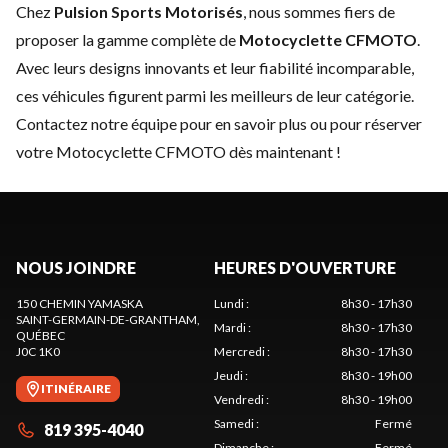
Chez
Pulsion Sports Motorisés
, nous sommes fiers de
proposer la gamme complète de
Motocyclette CFMOTO
.
Avec leurs designs innovants et leur fiabilité incomparable,
ces véhicules figurent parmi les meilleurs de leur catégorie.
Contactez notre équipe
pour en savoir plus ou pour réserver
votre Motocyclette CFMOTO dès maintenant !
NOUS JOINDRE
HEURES D'OUVERTURE
150 CHEMIN YAMASKA
Lundi
:
8h30 - 17h30
SAINT-GERMAIN-DE-GRANTHAM
,
Mardi
:
8h30 - 17h30
QUÉBEC
J0C 1K0
Mercredi
:
8h30 - 17h30
Jeudi
:
8h30 - 19h00
ITINÉRAIRE
Vendredi
:
8h30 - 19h00
Samedi
:
Fermé
819 395-4040
Dimanche
:
Fermé