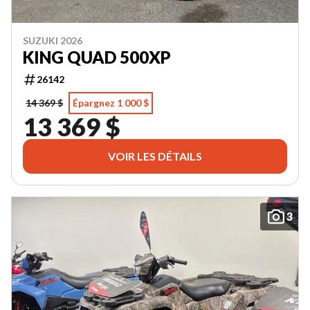
SUZUKI 2026
KING QUAD 500XP
26142
14 369 $
Épargnez 1 000 $
13 369 $
VOIR LES DÉTAILS
3