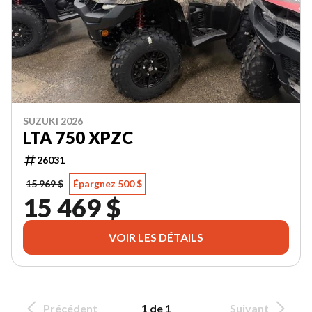
SUZUKI 2026
LTA 750 XPZC
26031
15 969 $
Épargnez 500 $
15 469 $
VOIR LES DÉTAILS
Précédent
1 de 1
Suivant