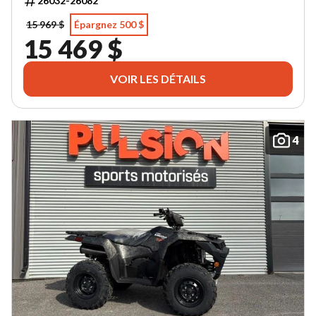
26032-26082
15 969 $
Épargnez 500 $
15 469 $
VOIR LES DÉTAILS
4