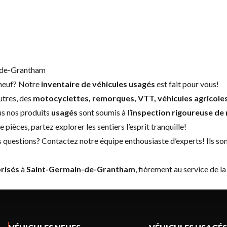
n-de-Grantham
neuf
? Notre
inventaire de véhicules usagés
est fait pour vous!
utres, des
motocyclettes, remorques, VTT, véhicules agricole
ous nos produits
usagés
sont soumis à l’
inspection rigoureuse de 
e pièces
, partez explorer les sentiers l’esprit tranquille!
s questions?
Contactez notre équipe enthousiaste d’experts
! Ils s
risés
à
Saint-Germain-de-Grantham
, fièrement au service de l