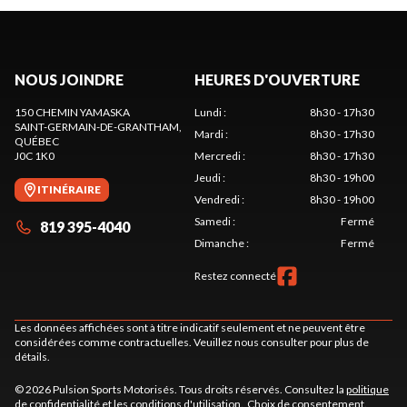
NOUS JOINDRE
HEURES D'OUVERTURE
150 CHEMIN YAMASKA
Lundi
:
8h30 - 17h30
SAINT-GERMAIN-DE-GRANTHAM
,
Mardi
:
8h30 - 17h30
QUÉBEC
J0C 1K0
Mercredi
:
8h30 - 17h30
Jeudi
:
8h30 - 19h00
ITINÉRAIRE
Vendredi
:
8h30 - 19h00
Samedi
:
Fermé
819 395-4040
Dimanche
:
Fermé
Restez connecté
Les données affichées sont à titre indicatif seulement et ne peuvent être
considérées comme contractuelles. Veuillez nous consulter pour plus de
détails.
© 2026 Pulsion Sports Motorisés. Tous droits réservés. Consultez la
politique
de confidentialité
et les
conditions d'utilisation
.
Choix de consentement.